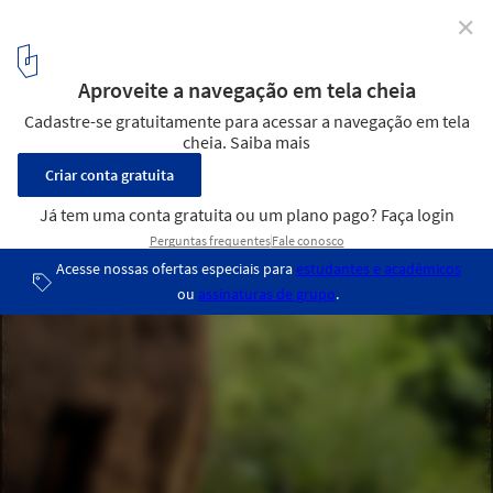
✕
wNw Bar / Vo Trong Nghia
© Phan Quang
4
/ 10