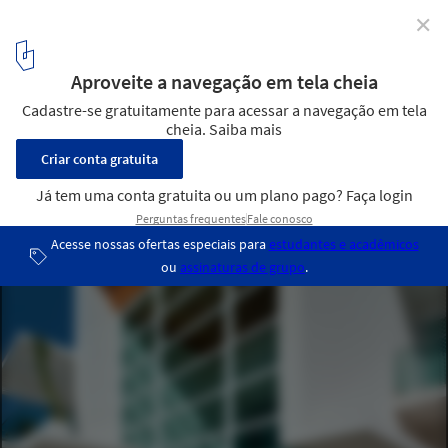
✕
Casa Aldeia 051 / Dayala + Rafael Arquitetura
© Leandro Moura
10
/ 15