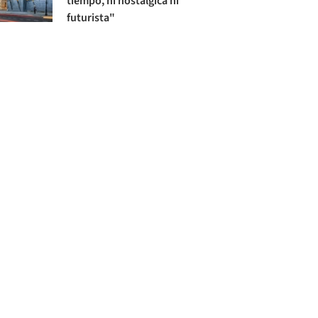
tiempo, ni nostálgica ni
futurista"