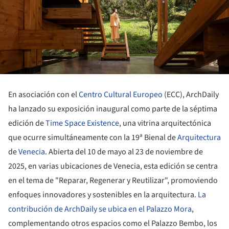
En asociación con el
Centro Cultural Europeo
(ECC), ArchDaily
ha lanzado su exposición inaugural como parte de la séptima
edición de
Time Space Existence
, una vitrina arquitectónica
que ocurre simultáneamente con la 19ª Bienal de
Arquitectura
de
Venecia
. Abierta del 10 de mayo al 23 de noviembre de
2025, en varias ubicaciones de Venecia, esta edición se centra
en el tema de "Reparar, Regenerar y Reutilizar", promoviendo
enfoques innovadores y sostenibles en la arquitectura
. La
contribución de ArchDaily se ubica en el Palazzo Mora
,
complementando otros espacios como el Palazzo Bembo, los