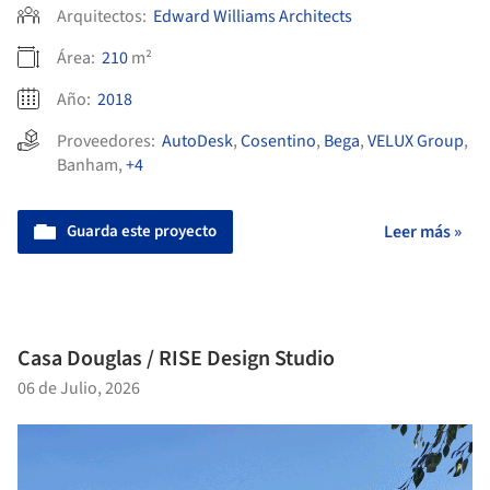
Arquitectos:
Edward Williams Architects
Área:
210
m²
Año:
2018
Proveedores:
AutoDesk
,
Cosentino
,
Bega
,
VELUX Group
,
Banham
,
+4
Guarda este proyecto
Leer más »
Casa Douglas / RISE Design Studio
06 de Julio, 2026