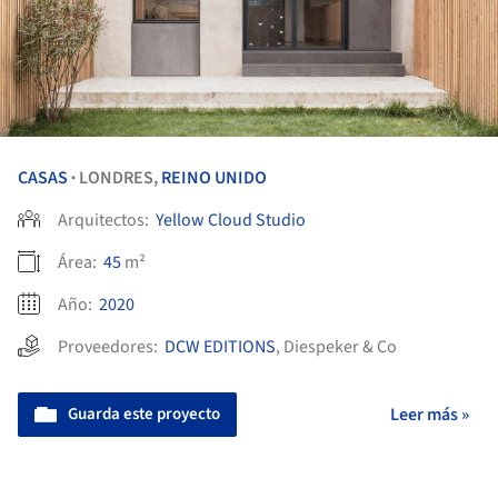
CASAS
LONDRES,
REINO UNIDO
•
Arquitectos:
Yellow Cloud Studio
Área:
45
m²
Año:
2020
Proveedores:
DCW EDITIONS
,
Diespeker & Co
Guarda este proyecto
Leer más »