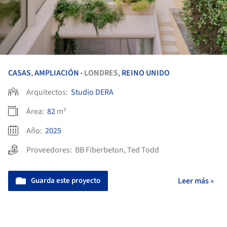
CASAS
,
AMPLIACIÓN
LONDRES,
REINO UNIDO
•
Arquitectos:
Studio DERA
Área:
82
m²
Año:
2025
Proveedores:
BB Fiberbeton
,
Ted Todd
Guarda este proyecto
Leer más »