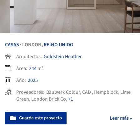
CASAS
LONDON,
REINO UNIDO
•
Arquitectos:
Goldstein Heather
Área:
244
m²
Año:
2025
Proveedores:
Bauwerk Colour
,
CAD
,
Hempblock
,
Lime
Green
,
London Brick Co
,
+1
Guarda este proyecto
Leer más »