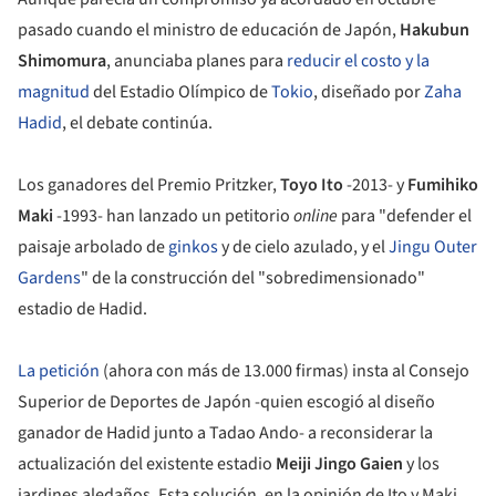
pasado cuando el ministro de educación de Japón,
Hakubun
Shimomura
, anunciaba planes para
reducir el costo y la
magnitud
del Estadio Olímpico de
Tokio
, diseñado por
Zaha
Hadid
, el debate continúa.
Los ganadores del Premio Pritzker,
Toyo Ito
-2013- y
Fumihiko
Maki
-1993- han lanzado un petitorio
online
para "defender el
paisaje arbolado de
ginkos
y de cielo azulado, y el
Jingu Outer
Gardens
" de la construcción del "sobredimensionado"
estadio de Hadid.
La petición
(ahora con más de 13.000 firmas) insta al Consejo
Superior de Deportes de Japón -quien escogió al diseño
ganador de Hadid junto a Tadao Ando- a reconsiderar la
actualización del existente estadio
Meiji Jingo Gaien
y los
jardines aledaños. Esta solución, en la opinión de Ito y Maki,