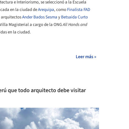
tectura e Interiorismo, se seleccionó a la Escuela
icada en la ciudad de
Arequipa
, como
Finalista FAD
s arquitectos
Ander Bados Sesma
y
Betsaida Curto
Villa Magisterial a cargo de la ONG
All Hands and
idas en la ciudad.
+ 12
Leer más »
erú que todo arquitecto debe visitar