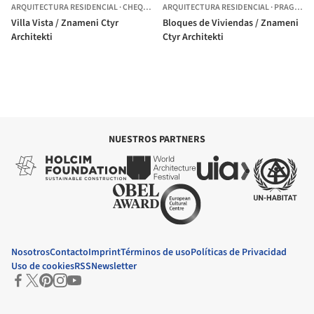
ARQUITECTURA RESIDENCIAL
·
CHEQUIA
ARQUITECTURA RESIDENCIAL
·
PRAGUE,
C
Villa Vista / Znameni Ctyr
Bloques de Viviendas / Znameni
Architekti
Ctyr Architekti