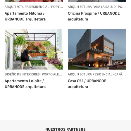
ARQUITECTURA RESIDENCIAL
·
PORTO ALEGRE,
ARQUITECTURA PARA LA SALUD
BRASIL
·
PORTO ALEGRE,
Apartamento Miloma /
Oficina Prospine / URBANODE
URBANODE arquitetura
arquitetura
DISEÑO DE INTERIORES
·
PORTO ALEGRE,
BRASIL
ARQUITECTURA RESIDENCIAL
·
CAPÃO DA CANOA,
Apartamento Loloite /
Casa C52 / URBANODE
URBANODE arquitetura
arquitetura