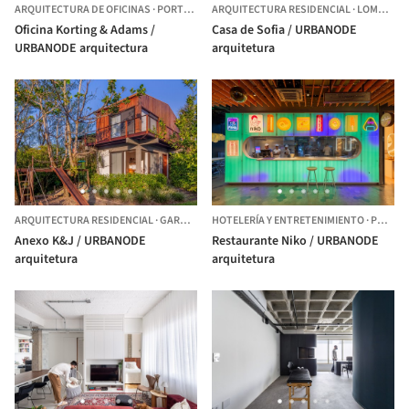
ARQUITECTURA DE OFICINAS
·
PORTO ALEGRE,
ARQUITECTURA RESIDENCIAL
BRASIL
·
LOMBA DO PINHEIRO,
Oficina Korting & Adams /
Casa de Sofia / URBANODE
URBANODE arquitectura
arquitetura
ARQUITECTURA RESIDENCIAL
·
GAROPABA,
HOTELERÍA Y ENTRETENIMIENTO
BRASIL
·
PORTO ALEGRE,
Anexo K&J / URBANODE
Restaurante Niko / URBANODE
arquitetura
arquitetura