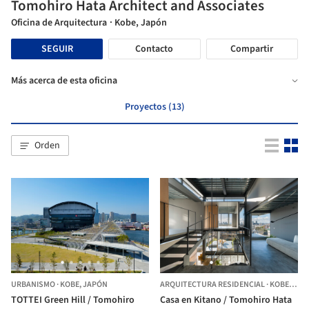
Tomohiro Hata Architect and Associates
Oficina de Arquitectura
· Kobe, Japón
SEGUIR
Contacto
Compartir
Más acerca de esta oficina
Proyectos (13)
Orden
URBANISMO
·
KOBE,
JAPÓN
ARQUITECTURA RESIDENCIAL
·
KOBE,
JAP
TOTTEI Green Hill / Tomohiro
Casa en Kitano / Tomohiro Hata