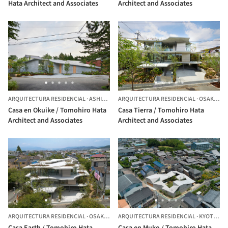
Hata Architect and Associates
Architect and Associates
ARQUITECTURA RESIDENCIAL
·
ASHIYA,
JAPÓN
ARQUITECTURA RESIDENCIAL
·
OSAKA,
JA
Casa en Okuike / Tomohiro Hata
Casa Tierra / Tomohiro Hata
Architect and Associates
Architect and Associates
ARQUITECTURA RESIDENCIAL
·
OSAKA,
JAPÓN
ARQUITECTURA RESIDENCIAL
·
KYOTO,
JA
Casa Earth / Tomohiro Hata
Casa en Muko / Tomohiro Hata