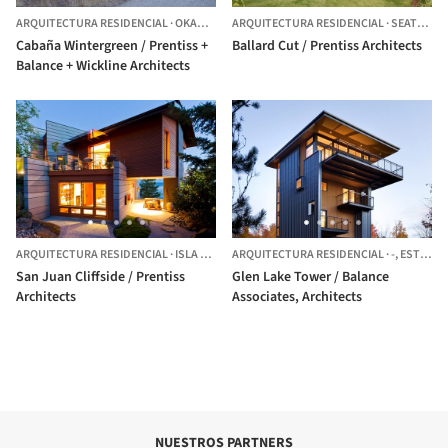
ARQUITECTURA RESIDENCIAL
·
OKANOGAN,
ARQUITECTURA RESIDENCIAL
ESTADOS UNIDOS
·
SEATTLE,
E
Cabaña Wintergreen / Prentiss +
Ballard Cut / Prentiss Architects
Balance + Wickline Architects
ARQUITECTURA RESIDENCIAL
·
ISLA SAN JUAN,
ARQUITECTURA RESIDENCIAL
ESTADOS UNIDOS
·
-,
ESTADOS UNIDOS
San Juan Cliffside / Prentiss
Glen Lake Tower / Balance
Architects
Associates, Architects