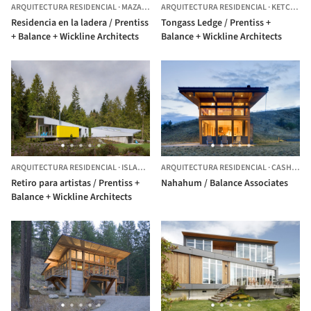
ARQUITECTURA RESIDENCIAL
·
MAZAMA,
ESTADOS UNIDOS
ARQUITECTURA RESIDENCIAL
·
KETCHIKAN,
Residencia en la ladera / Prentiss
Tongass Ledge / Prentiss +
+ Balance + Wickline Architects
Balance + Wickline Architects
ARQUITECTURA RESIDENCIAL
·
ISLAND COUNTY,
ARQUITECTURA RESIDENCIAL
ESTADOS UNIDOS
·
CASHMERE,
Retiro para artistas / Prentiss +
Nahahum / Balance Associates
Balance + Wickline Architects