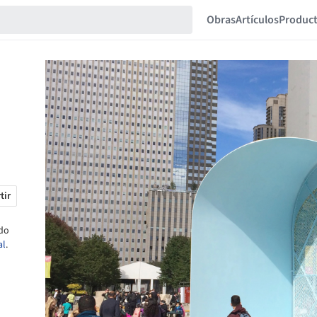
Obras
Artículos
Produc
tir
ado
al
.