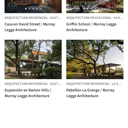
ARQUITECTURA RESIDENCIAL
·
AUSTIN,
ESTADOS UNIDOS
ARQUITECTURA EDUCACIONAL
·
AUSTIN,
Casa en David Street / Murray
Griffin School / Murray Legge
Legge Architecture
Architecture
ARQUITECTURA RESIDENCIAL
·
AUSTIN,
ESTADOS UNIDOS
ARQUITECTURA RESIDENCIAL
·
LA GRANGE,
Expansión en Barton Hills /
Pabellón La Grange / Murray
Murray Legge Architecture
Legge Architecture