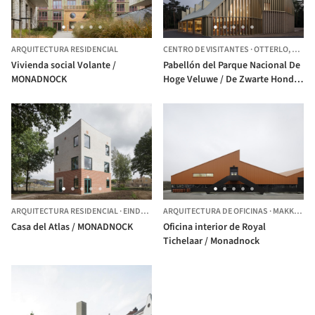
ARQUITECTURA RESIDENCIAL
CENTRO DE VISITANTES
·
OTTERLO,
PAÍSE
Vivienda social Volante /
Pabellón del Parque Nacional De
MONADNOCK
Hoge Veluwe / De Zwarte Hond +
MONADNOCK
ARQUITECTURA RESIDENCIAL
·
EINDHOVEN,
ARQUITECTURA DE OFICINAS
PAÍSES BAJOS
·
MAKKUM,
P
Casa del Atlas / MONADNOCK
Oficina interior de Royal
Tichelaar / Monadnock