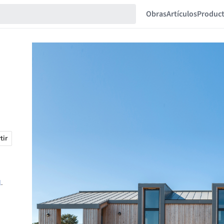
Obras
Artículos
Produc
tir
l
.