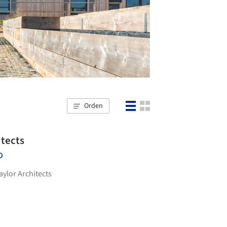
Orden
itects
O
aylor Architects