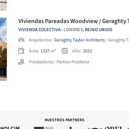
Viviendas Pareadas Woodview / Geraghty T
VIVIENDA COLECTIVA
LONDRES,
REINO UNIDO
•
Arquitectos:
Geraghty Taylor Architects
;
Geraghty T
Área:
1337
m²
Año:
2015
Proveedores:
Parklex Prodema