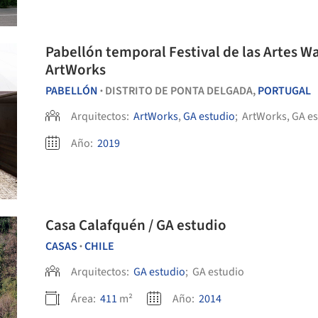
Pabellón temporal Festival de las Artes W
ArtWorks
PABELLÓN
DISTRITO DE PONTA DELGADA,
PORTUGAL
•
Arquitectos:
ArtWorks
,
GA estudio
;
ArtWorks, GA e
Año:
2019
Casa Calafquén / GA estudio
CASAS
CHILE
•
Arquitectos:
GA estudio
;
GA estudio
Área:
411
m²
Año:
2014