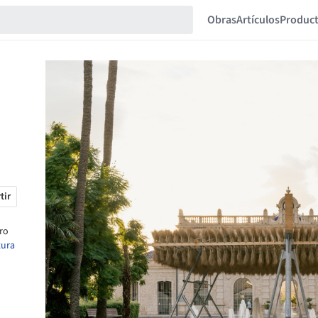
Obras
Artículos
Produc
tir
ro
tura