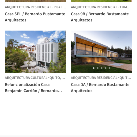
ARQUITECTURA RESIDENCIAL
·
PIJAL,
ECUADOR
ARQUITECTURA RESIDENCIAL
·
TUMBACO,
Casa SPL / Bernardo Bustamante
Casa 9B / Bernardo Bustamante
Arquitectos
Arquitectos
ARQUITECTURA CULTURAL
·
QUITO,
ECUADOR
ARQUITECTURA RESIDENCIAL
·
QUITO,
EC
Refuncionalización Casa
Casa DA / Bernardo Bustamante
Benjamín Carrión / Bernardo
Arquitectos
Bustamante Arquitectos