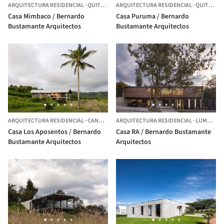
ARQUITECTURA RESIDENCIAL
·
QUITO,
ECUADOR
ARQUITECTURA RESIDENCIAL
·
QUITO,
EC
Casa Mimbaco / Bernardo
Casa Puruma / Bernardo
Bustamante Arquitectos
Bustamante Arquitectos
ARQUITECTURA RESIDENCIAL
·
CANOA,
ECUADOR
ARQUITECTURA RESIDENCIAL
·
LUMBISI,
E
Casa Los Aposentos / Bernardo
Casa RA / Bernardo Bustamante
Bustamante Arquitectos
Arquitectos