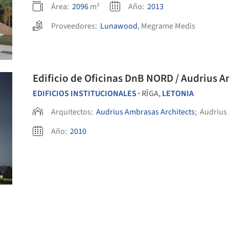
Área:
2096
m²
Año:
2013
Proveedores:
Lunawood
,
Megrame Medis
Edificio de Oficinas DnB NORD / Audrius A
EDIFICIOS INSTITUCIONALES
RĪGA,
LETONIA
•
Arquitectos:
Audrius Ambrasas Architects
;
Audrius
Año:
2010