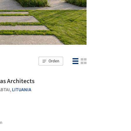
Orden
as Architects
BTAI,
LITUANIA
um