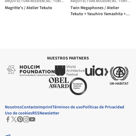
ARQUITECTURA RESIDENCIAL
·
TOKIO,
JAPÓN
ARQUITECTURA RESIDENCIAL
·
TOKYO,
JA
Magritte's / Atelier Tekuto
Twin Megaphones / Atelier
Tekuto + Yasuhiro Yamashita +
Toshiyuki Fujimori