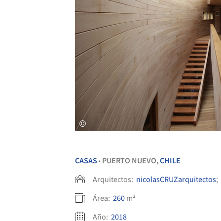
CASAS
PUERTO NUEVO,
CHILE
•
Arquitectos:
nicolasCRUZarquitectos
;
Área:
260
m²
Año:
2018