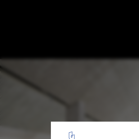
Württemberg State Library Annex / LRO 
Freie Architekten BDA
© Brigida González
5
/ 26