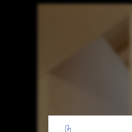
House S / Yonder – Architektur und Design
© Brigida González
14
/ 26