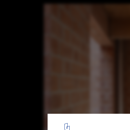
1721 House / HARQUITECTES
© Adrià Goula
9
/ 26