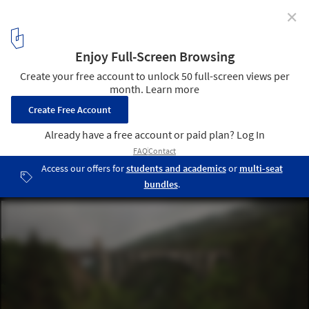
✕
Andalsnes Master Plan proposal / Jagnefält Milton
Rolling Villa © Jagnefält Milton
4
/ 8