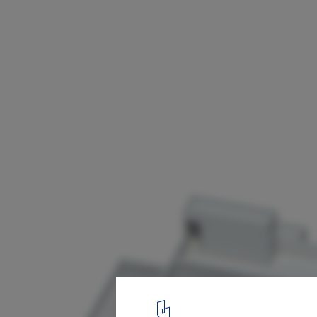
Nubuke Extended / nav_s baerbel mueller
Strohmayer
Axo
27
/ 28