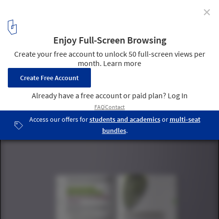
✕
50U
3
/ 4