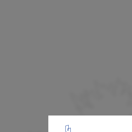
Orchard House / XVW architectuur
Perspective Section
11
/ 11