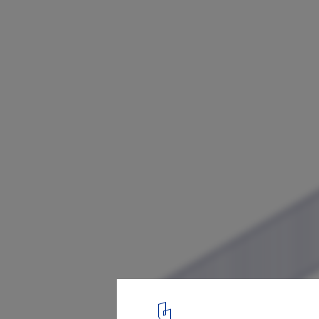
Sorvete da Reserva Ice Cream Shop / POR
Isometric - Ceiling Anchoring
19
/ 21