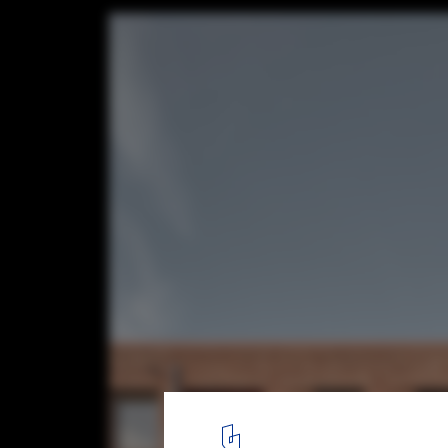
Buchholzer Grün Housing / Busch & Takasa
© Caspar Sessler
6
/ 21