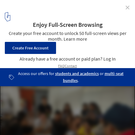
✕
Socially-Organized Housing in Latin America: The
Experience of Christopher Alexander
‘Ciudad Dormitorio’ en Lima: Módulo habitable productivo para
asentamientos informales
. Image Cortesía de Natura Futura
Arquitectura
6
/ 7