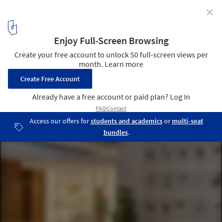
✕
Lobby Hotel B&B Copacabana / PKB Arquitetura
© Juliano Colodeti - MCA Estudio
5
/ 18