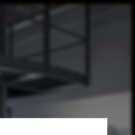
 ArkDes / ĒTER