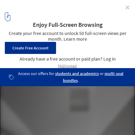
✕
How Colors Change the Perception of Interior Spaces
© Maíra Acayaba. Apartamento Vazio / AR Arquitetos
16
/ 21