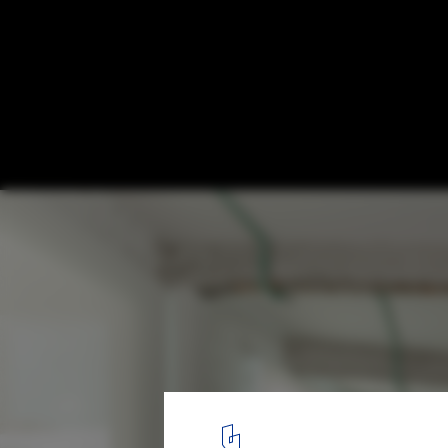
Macaxa Office / Macaxá Arquitetura
© Gisele Rampazzo
6
/ 23