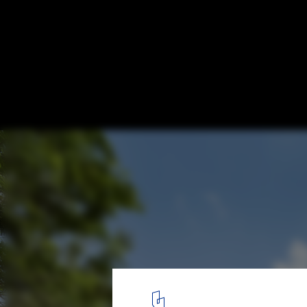
Elisa Wow Condos / Live Desarrollos
© César Béjar
5
/ 20