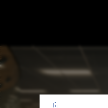
Holland Boulevard and Rijksmuseum Schi
architects
© Ossip van Duivenbode
8
/ 10