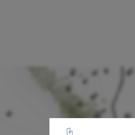
Bosque Refuge / Bruno Zaitter Arquitetur
Site Plan
10
/ 16