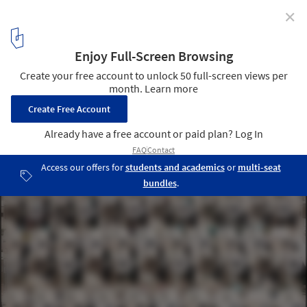
✕
Anti-Patterns of Social Housing in Latin America
Paraísos Siniestros: vivienda de interés social en México
. Image ©
Jorge Taboada
1
/ 7