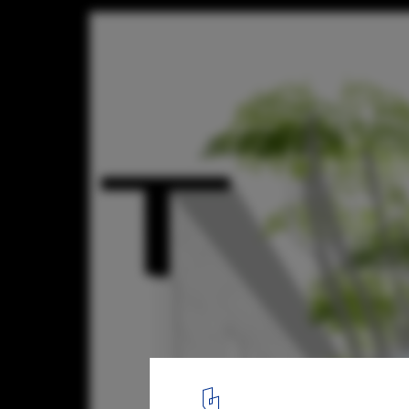
Broissin Arquitectos Reinterprets the Tree
Glass
Cortesía de Broissin Arquitectos
15
/ 16