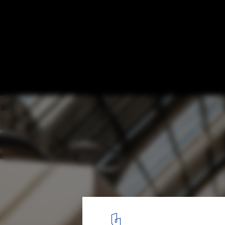
Äripäev Office / Arhitekt 11
© Tõnu Tunnel
1
/ 21