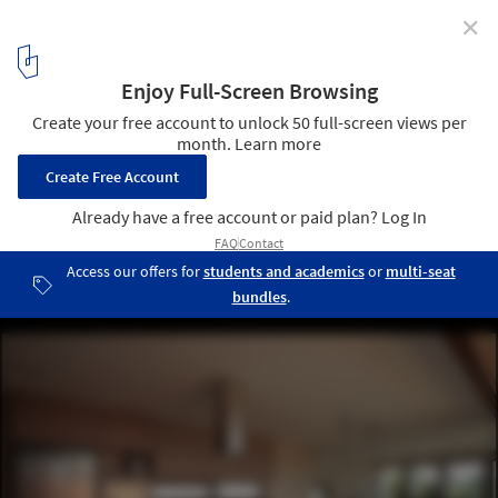
✕
Cuiabá House / Allouchie Arquitetos
© Thiago Cesar
10
/ 14