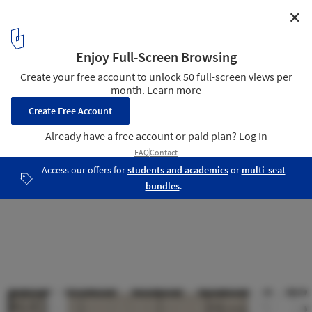
✕
Houtloods / Bedaux de Brouwer Architects
Ground Floor Plan
14
/ 18