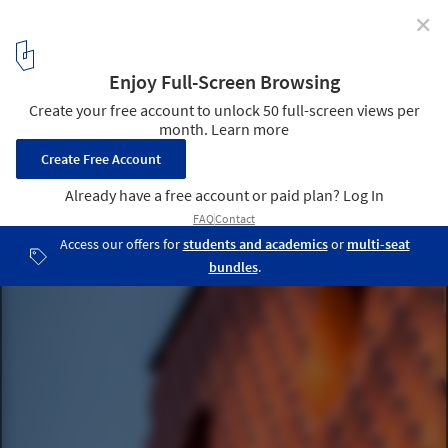
✕
IKC Zeven Zeeën / Moke Architecten
© Thijs Wolzak
8
/ 17