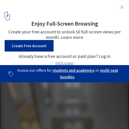
✕
Cinémathèque Suisse / EM2N
© Roger Frei
6
/ 15