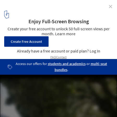
✕
Quinta da Tília / Pedro Mauricio Borges
© Fernando Guerra | FG+SG
21
/ 28