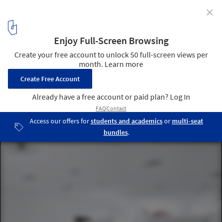
✕
Porsche Museum / Delugan Meissl, photos by Michael
Schnell
© Michael Schnell
11
/ 18