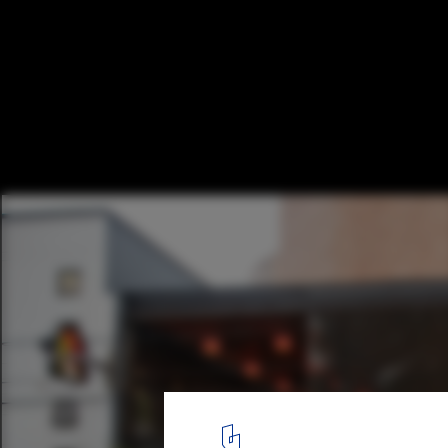
Restaurant IlForno / PLASMA NO
Arquitectos
Courtesy of PLASMA NODO
4
/ 41