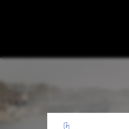
Paysages en Exil / Nicolas Dorval-Bory + 
Bétillon
5
/ 17