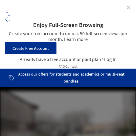
✕
Paysages en Exil / Nicolas Dorval-Bory + Raphaël
Bétillon
Garden
2
/ 17