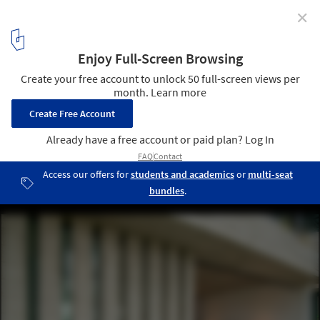
✕
S House / Romo Arquitectos
© Renzo Rebagliati Fotografía
3
/ 29